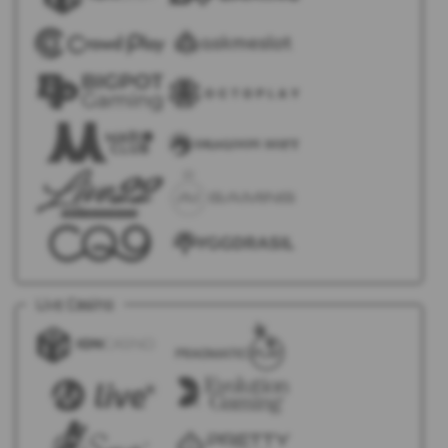
Live Casino