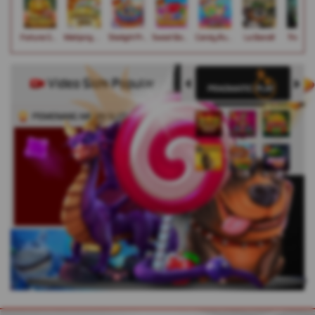
Fortune Gems 500
Mahjong Ways
Starlight Princess Super Scatter
Sweet Bonanza
Candy Rush Wilds
Le Bandit
The Cryp
Video Slots Popular
PEMENANG MESIN SLOT