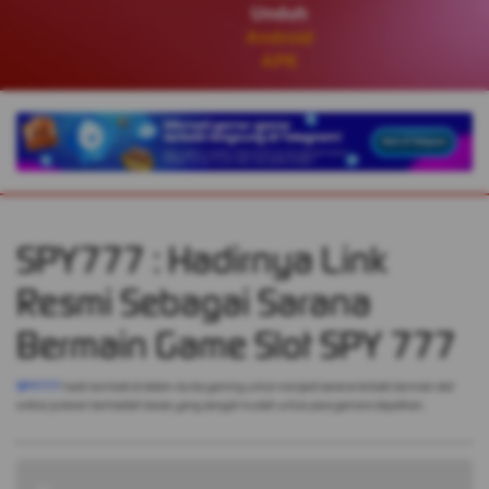
Unduh
Android
APK
SPY777 : Hadirnya Link
Resmi Sebagai Sarana
Bermain Game Slot SPY 777
SPY777
hadir kembali di dalam dunia gaming untuk menjadi sarana terbaik bermain slot
online putaran berhadiah besar yang sangat mudah untuk para gamers dapatkan.