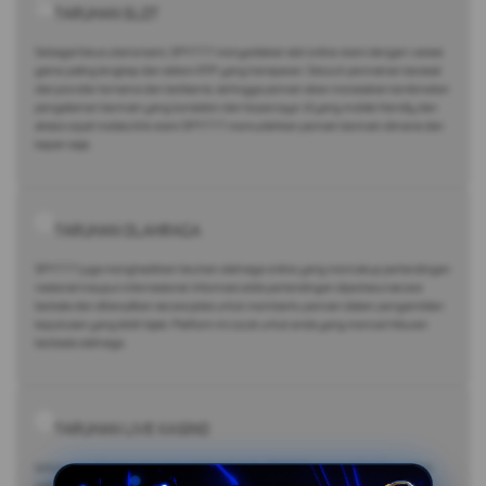
TARUHAN SLOT
Sebagai fokus utama kami, SPY777 menyediakan slot online resmi dengan variasi
game paling lengkap dan sistem RTP yang transparan. Seluruh permainan berasal
dari provider ternama dan berlisensi, sehingga pemain akan merasakan kenikmatan
pengalaman bermain yang konsisten dan terpercaya. UI yang mobile friendly dan
akses cepat melalui link resmi SPY777 memudahkan pemain bermain dimana dan
kapan saja.
TARUHAN OLAHRAGA
SPY777 juga menghadirkan taruhan olahraga online yang mencakup pertandingan
nasional maupun internasional. Informasi odds pertandingan diperbarui secara
berkala dan ditampilkan secara jelas untuk membantu pemain dalam pengambilan
keputusan yang lebih bijak. Platform ini cocok untuk anda yang mencari hiburan
berbasis olahraga.
TARUHAN LIVE KASINO
Untuk pengalaman yang menyelubungi anda, SPY777 menawarkan live casino